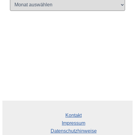
A
r
c
h
i
v
Kontakt
Impressum
Datenschutzhinweise