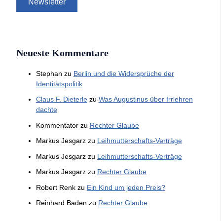
Neueste Kommentare
Stephan
zu
Berlin und die Widersprüche der
Identitätspolitik
Claus F. Dieterle
zu
Was Augustinus über Irrlehren
dachte
Kommentator
zu
Rechter Glaube
Markus Jesgarz
zu
Leihmutterschafts-Verträge
Markus Jesgarz
zu
Leihmutterschafts-Verträge
Markus Jesgarz
zu
Rechter Glaube
Robert Renk
zu
Ein Kind um jeden Preis?
Reinhard Baden
zu
Rechter Glaube