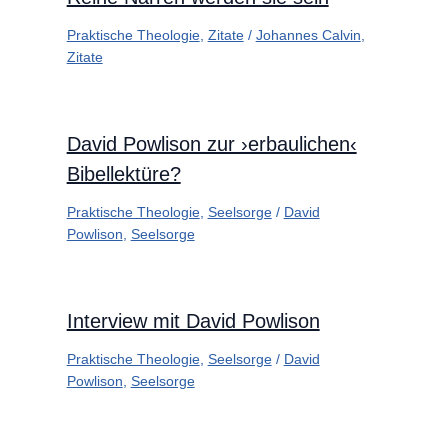
Praktische Theologie
,
Zitate
/
Johannes Calvin
,
Zitate
David Powlison zur ›erbaulichen‹
Bibellektüre?
Praktische Theologie
,
Seelsorge
/
David
Powlison
,
Seelsorge
Interview mit David Powlison
Praktische Theologie
,
Seelsorge
/
David
Powlison
,
Seelsorge