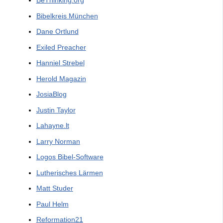
BeThinking.org
Bibelkreis München
Dane Ortlund
Exiled Preacher
Hanniel Strebel
Herold Magazin
JosiaBlog
Justin Taylor
Lahayne.lt
Larry Norman
Logos Bibel-Software
Lutherisches Lärmen
Matt Studer
Paul Helm
Reformation21