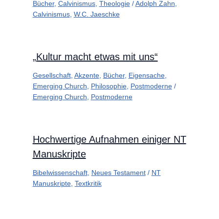
Bücher
,
Calvinismus
,
Theologie
/
Adolph Zahn
,
Calvinismus
,
W.C. Jaeschke
„Kultur macht etwas mit uns“
Gesellschaft
,
Akzente
,
Bücher
,
Eigensache
,
Emerging Church
,
Philosophie
,
Postmoderne
/
Emerging Church
,
Postmoderne
Hochwertige Aufnahmen einiger NT
Manuskripte
Bibelwissenschaft
,
Neues Testament
/
NT
Manuskripte
,
Textkritik