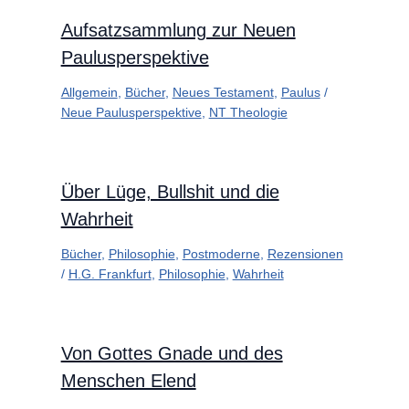
Aufsatzsammlung zur Neuen
Paulusperspektive
Allgemein
,
Bücher
,
Neues Testament
,
Paulus
/
Neue Paulusperspektive
,
NT Theologie
Über Lüge, Bullshit und die
Wahrheit
Bücher
,
Philosophie
,
Postmoderne
,
Rezensionen
/
H.G. Frankfurt
,
Philosophie
,
Wahrheit
Von Gottes Gnade und des
Menschen Elend