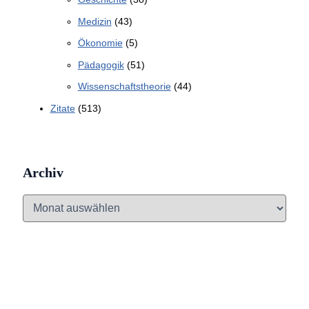
Medizin
(43)
Ökonomie
(5)
Pädagogik
(51)
Wissenschaftstheorie
(44)
Zitate
(513)
Archiv
A
r
c
h
i
v