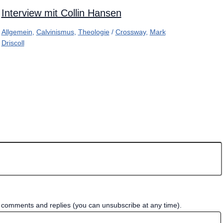
Interview mit Collin Hansen
Allgemein
,
Calvinismus
,
Theologie
/
Crossway
,
Mark
Driscoll
w comments and replies (you can unsubscribe at any time).