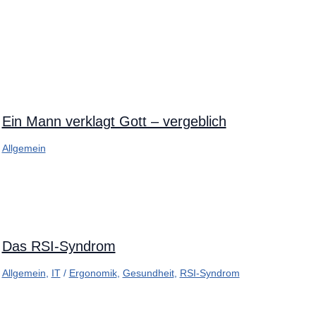
Ein Mann verklagt Gott – vergeblich
Allgemein
Das RSI-Syndrom
Allgemein
,
IT
/
Ergonomik
,
Gesundheit
,
RSI-Syndrom