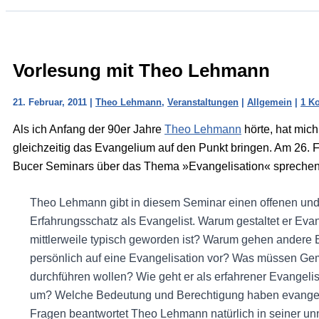
Vorlesung mit Theo Lehmann
21. Februar, 2011
|
Theo Lehmann
,
Veranstaltungen
|
Allgemein
|
1 K
Als ich Anfang der 90er Jahre
Theo Lehmann
hörte, hat mic
gleichzeitig das Evangelium auf den Punkt bringen. Am 26. 
Bucer Seminars über das Thema »Evangelisation« sprechen
Theo Lehmann gibt in diesem Seminar einen offenen und 
Erfahrungsschatz als Evangelist. Warum gestaltet er Evan
mittlerweile typisch geworden ist? Warum gehen andere E
persönlich auf eine Evangelisation vor? Was müssen Gem
durchführen wollen? Wie geht er als erfahrener Evangel
um? Welche Bedeutung und Berechtigung haben evangeli
Fragen beantwortet Theo Lehmann natürlich in seiner un