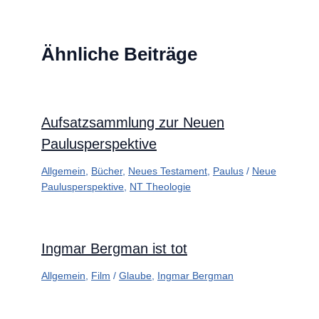
Ähnliche Beiträge
Aufsatzsammlung zur Neuen
Paulusperspektive
Allgemein
,
Bücher
,
Neues Testament
,
Paulus
/
Neue
Paulusperspektive
,
NT Theologie
Ingmar Bergman ist tot
Allgemein
,
Film
/
Glaube
,
Ingmar Bergman