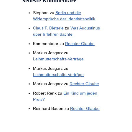
Neueste Kommentare
Stephan
zu
Berlin und die
Widersprüche der Identitätspolitik
Claus F. Dieterle
zu
Was Augustinus
über Irrlehren dachte
Kommentator
zu
Rechter Glaube
Markus Jesgarz
zu
Leihmutterschafts-Verträge
Markus Jesgarz
zu
Leihmutterschafts-Verträge
Markus Jesgarz
zu
Rechter Glaube
Robert Renk
zu
Ein Kind um jeden
Preis?
Reinhard Baden
zu
Rechter Glaube