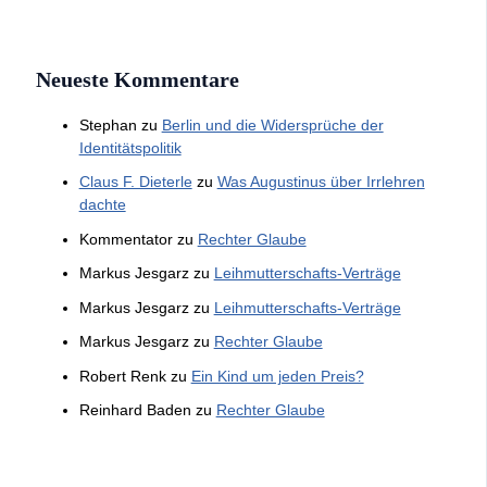
Neueste Kommentare
Stephan
zu
Berlin und die Widersprüche der
Identitätspolitik
Claus F. Dieterle
zu
Was Augustinus über Irrlehren
dachte
Kommentator
zu
Rechter Glaube
Markus Jesgarz
zu
Leihmutterschafts-Verträge
Markus Jesgarz
zu
Leihmutterschafts-Verträge
Markus Jesgarz
zu
Rechter Glaube
Robert Renk
zu
Ein Kind um jeden Preis?
Reinhard Baden
zu
Rechter Glaube