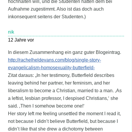
hochhalten will, und die Studenten hatten dem bei
Aufnahme zugestimmt. Also ist das doch auch
inkonsequent seitens der Studenten.)
nik
12 Jahre vor
In diesem Zusammenhang ein ganz guter Blogeintrag.
http://rachelheldevans.com/blog/single-story-
evangelicalism-homosexuality-butterfield-
Zitat daraus: „In her testimony, Butterfield describes
leaving behind her partner, her feminism, and her
liberalism to become a Christian, married to a man. ‚As
a leftist, lesbian professor, I despised Christians,‘ she
said. ‚Then I somehow become one!‘
Her story left me feeling unsettled the moment I read it,
not because I didn’t believe Butterfield, but because I
didn’t like that she drew a dichotomy between