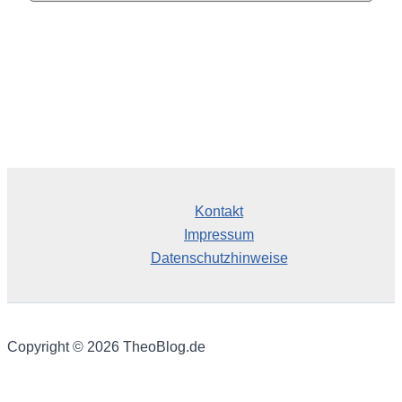
c
h
i
v
Kontakt
Impressum
Datenschutzhinweise
Copyright © 2026 TheoBlog.de