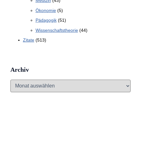
Medizin
(43)
Ökonomie
(5)
Pädagogik
(51)
Wissenschaftstheorie
(44)
Zitate
(513)
Archiv
A
r
c
h
i
v