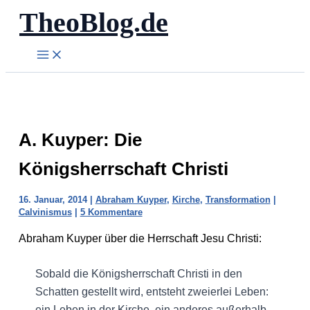
TheoBlog.de
Zum
Inhalt
springen
A. Kuyper: Die
Königsherrschaft Christi
16. Januar, 2014
|
Abraham Kuyper
,
Kirche
,
Transformation
|
Calvinismus
|
5 Kommentare
Abraham Kuyper über die Herrschaft Jesu Christi:
Sobald die Königsherrschaft Christi in den
Schatten gestellt wird, entsteht zweierlei Leben:
ein Leben in der Kirche, ein anderes außerhalb