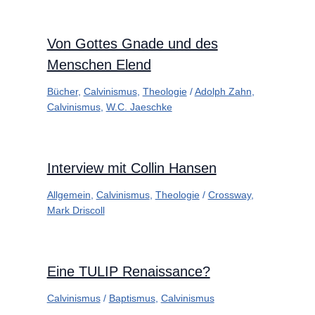
Von Gottes Gnade und des
Menschen Elend
Bücher
,
Calvinismus
,
Theologie
/
Adolph Zahn
,
Calvinismus
,
W.C. Jaeschke
Interview mit Collin Hansen
Allgemein
,
Calvinismus
,
Theologie
/
Crossway
,
Mark Driscoll
Eine TULIP Renaissance?
Calvinismus
/
Baptismus
,
Calvinismus