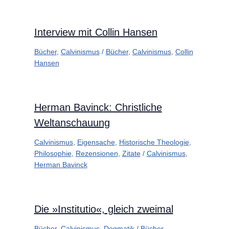
Interview mit Collin Hansen
Bücher
,
Calvinismus
/
Bücher
,
Calvinismus
,
Collin
Hansen
Herman Bavinck: Christliche
Weltanschauung
Calvinismus
,
Eigensache
,
Historische Theologie
,
Philosophie
,
Rezensionen
,
Zitate
/
Calvinismus
,
Herman Bavinck
Die »Institutio«, gleich zweimal
Bücher
,
Calvinismus
,
Dogmatik
/
Bücher
,