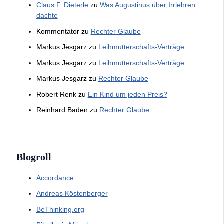
Claus F. Dieterle
zu
Was Augustinus über Irrlehren
dachte
Kommentator
zu
Rechter Glaube
Markus Jesgarz
zu
Leihmutterschafts-Verträge
Markus Jesgarz
zu
Leihmutterschafts-Verträge
Markus Jesgarz
zu
Rechter Glaube
Robert Renk
zu
Ein Kind um jeden Preis?
Reinhard Baden
zu
Rechter Glaube
Blogroll
Accordance
Andreas Köstenberger
BeThinking.org