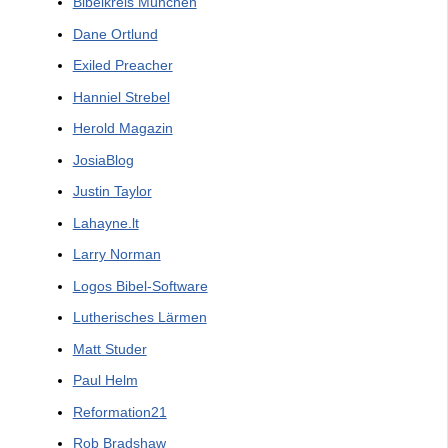
Bibelkreis München
Dane Ortlund
Exiled Preacher
Hanniel Strebel
Herold Magazin
JosiaBlog
Justin Taylor
Lahayne.lt
Larry Norman
Logos Bibel-Software
Lutherisches Lärmen
Matt Studer
Paul Helm
Reformation21
Rob Bradshaw