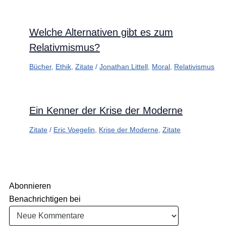
Welche Alternativen gibt es zum
Relativmismus?
Bücher
,
Ethik
,
Zitate
/
Jonathan Littell
,
Moral
,
Relativismus
Ein Kenner der Krise der Moderne
Zitate
/
Eric Voegelin
,
Krise der Moderne
,
Zitate
Abonnieren
Benachrichtigen bei