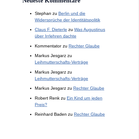
Neueste Kommentare
Stephan
zu
Berlin und die
Widersprüche der Identitätspolitik
Claus F. Dieterle
zu
Was Augustinus
über Irrlehren dachte
Kommentator
zu
Rechter Glaube
Markus Jesgarz
zu
Leihmutterschafts-Verträge
Markus Jesgarz
zu
Leihmutterschafts-Verträge
Markus Jesgarz
zu
Rechter Glaube
Robert Renk
zu
Ein Kind um jeden
Preis?
Reinhard Baden
zu
Rechter Glaube