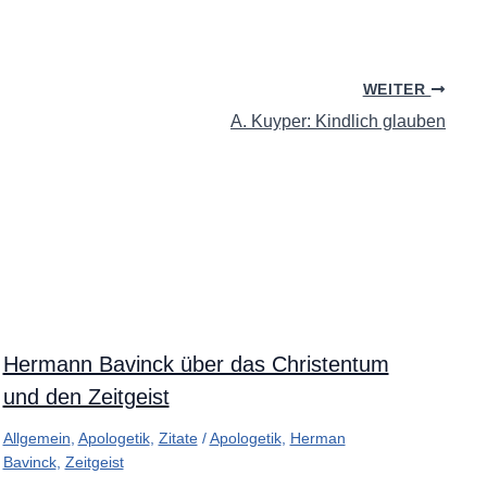
WEITER
A. Kuyper: Kindlich glauben
Hermann Bavinck über das Christentum
und den Zeitgeist
Allgemein
,
Apologetik
,
Zitate
/
Apologetik
,
Herman
Bavinck
,
Zeitgeist