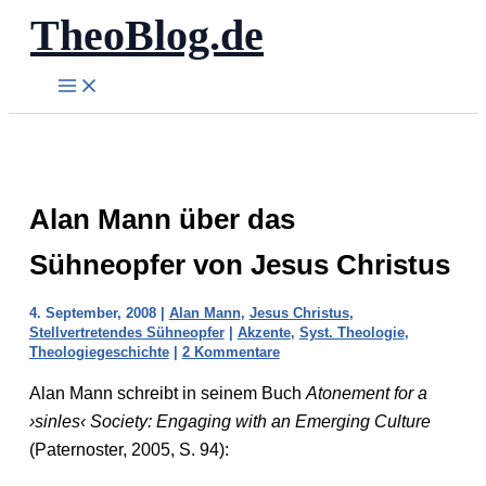
TheoBlog.de
Zum
Inhalt
springen
Alan Mann über das
Sühneopfer von Jesus Christus
4. September, 2008
|
Alan Mann
,
Jesus Christus
,
Stellvertretendes Sühneopfer
|
Akzente
,
Syst. Theologie
,
Theologiegeschichte
|
2 Kommentare
Alan Mann schreibt in seinem Buch
Atonement for a
›sinles‹ Society: Engaging with an Emerging Culture
(Paternoster, 2005, S. 94):