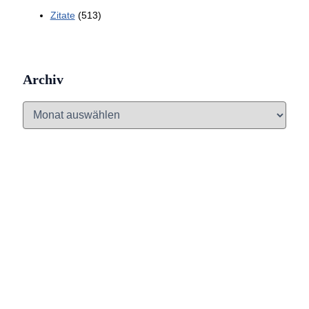
Zitate
(513)
Archiv
A
r
c
h
i
v