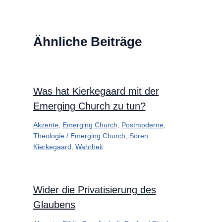
Ähnliche Beiträge
Was hat Kierkegaard mit der
Emerging Church zu tun?
Akzente
,
Emerging Church
,
Postmoderne
,
Theologie
/
Emerging Church
,
Sören
Kierkegaard
,
Wahrheit
Wider die Privatisierung des
Glaubens