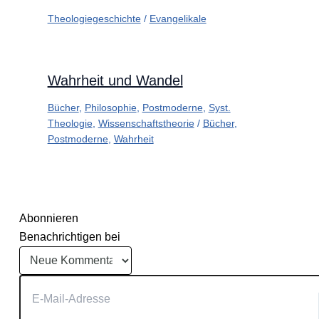
Theologiegeschichte
/
Evangelikale
Wahrheit und Wandel
Bücher
,
Philosophie
,
Postmoderne
,
Syst.
Theologie
,
Wissenschaftstheorie
/
Bücher
,
Postmoderne
,
Wahrheit
Abonnieren
Benachrichtigen bei