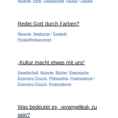
Akzente
,
Ethik
,
Gesellschaft
,
Paulus
/
Glaube
Redet Gott durch Farben?
Akzente
,
Seelsorge
/
Esoterik
,
Privatoffenbarungen
„Kultur macht etwas mit uns“
Gesellschaft
,
Akzente
,
Bücher
,
Eigensache
,
Emerging Church
,
Philosophie
,
Postmoderne
/
Emerging Church
,
Postmoderne
Was bedeutet es, ›evangelikal‹ zu
sein?