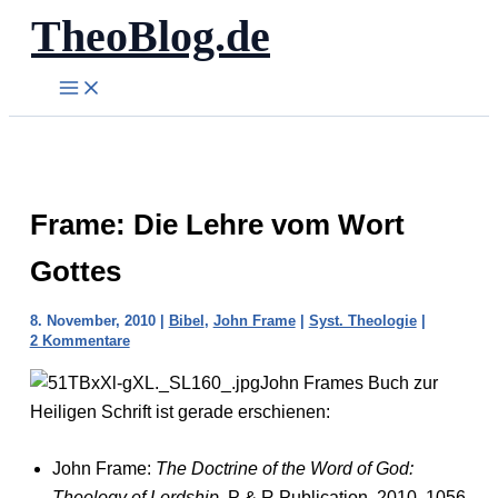
TheoBlog.de
Zum
Inhalt
springen
Frame: Die Lehre vom Wort
Gottes
8. November, 2010
|
Bibel
,
John Frame
|
Syst. Theologie
|
2 Kommentare
John Frames Buch zur
Heiligen Schrift ist gerade erschienen:
John Frame:
The Doctrine of the Word of God:
Theology of Lordship
, P & R Publication, 2010, 1056