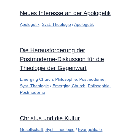
Neues Interesse an der Apologetik
Apologetik
,
Syst. Theologie
/
Apologetik
Die Herausforderung der
Postmoderne-Diskussion für die
Theologie der Gegenwart
Emerging Church
,
Philosophie
,
Postmoderne
,
Syst. Theologie
/
Emerging Church
,
Philosophie
,
Postmoderne
Christus und die Kultur
Gesellschaft
,
Syst. Theologie
/
Evangelikale
,