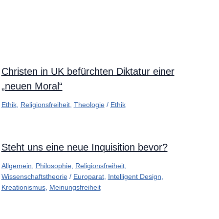
Christen in UK befürchten Diktatur einer
„neuen Moral“
Ethik
,
Religionsfreiheit
,
Theologie
/
Ethik
Steht uns eine neue Inquisition bevor?
Allgemein
,
Philosophie
,
Religionsfreiheit
,
Wissenschaftstheorie
/
Europarat
,
Intelligent Design
,
Kreationismus
,
Meinungsfreiheit