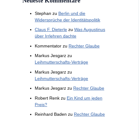
Neueste Kommentare
Stephan
zu
Berlin und die
Widersprüche der Identitätspolitik
Claus F. Dieterle
zu
Was Augustinus
über Irrlehren dachte
Kommentator
zu
Rechter Glaube
Markus Jesgarz
zu
Leihmutterschafts-Verträge
Markus Jesgarz
zu
Leihmutterschafts-Verträge
Markus Jesgarz
zu
Rechter Glaube
Robert Renk
zu
Ein Kind um jeden
Preis?
Reinhard Baden
zu
Rechter Glaube