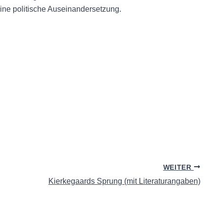
ine politische Auseinandersetzung.
WEITER
Kierkegaards Sprung (mit Literaturangaben)