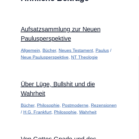
Aufsatzsammlung zur Neuen
Paulusperspektive
Allgemein
,
Bücher
,
Neues Testament
,
Paulus
/
Neue Paulusperspektive
,
NT Theologie
Über Lüge, Bullshit und die
Wahrheit
Bücher
,
Philosophie
,
Postmoderne
,
Rezensionen
/
H.G. Frankfurt
,
Philosophie
,
Wahrheit