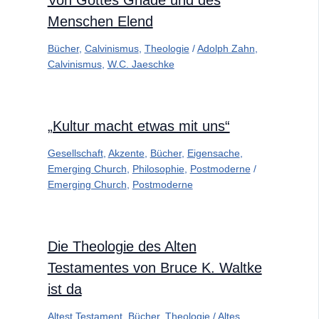
Von Gottes Gnade und des
Menschen Elend
Bücher
,
Calvinismus
,
Theologie
/
Adolph Zahn
,
Calvinismus
,
W.C. Jaeschke
„Kultur macht etwas mit uns“
Gesellschaft
,
Akzente
,
Bücher
,
Eigensache
,
Emerging Church
,
Philosophie
,
Postmoderne
/
Emerging Church
,
Postmoderne
Die Theologie des Alten
Testamentes von Bruce K. Waltke
ist da
Altest Testament
,
Bücher
,
Theologie
/
Altes