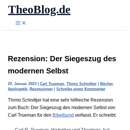
TheoBlog.de
Zum
Inhalt
springen
Rezension: Der Siegeszug des
modernen Selbst
25. Januar, 2023
|
Carl Trueman
,
Thimo Schnittjer
|
Bücher
,
Apologetik
,
Rezensionen
|
Schreibe einen Kommentar
Thimo Schnittjer hat eine sehr hilfreiche Rezension
zum Buch: Der Siegeszug des modernen Selbst von
Carl Trueman für den
Bibelbund
verfasst. Er schreibt:
Carl R. Trueman, Historiker und Theologe, hat