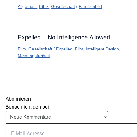
Allgemein
,
Ethik
,
Gesellschaft
/
Familienbild
Expelled – No Intelligence Allowed
Film
,
Gesellschaft
/
Expelled
,
Film
,
Intelligent Design
,
Meinungsfreiheit
Abonnieren
Benachrichtigen bei