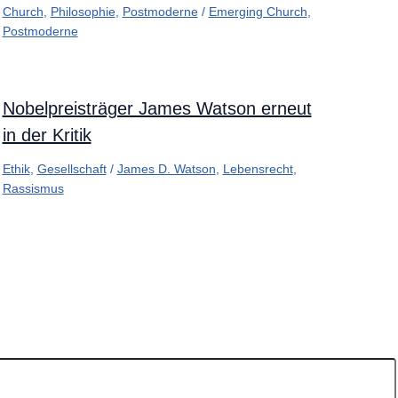
Church
,
Philosophie
,
Postmoderne
/
Emerging Church
,
Postmoderne
Nobelpreisträger James Watson erneut
in der Kritik
Ethik
,
Gesellschaft
/
James D. Watson
,
Lebensrecht
,
Rassismus