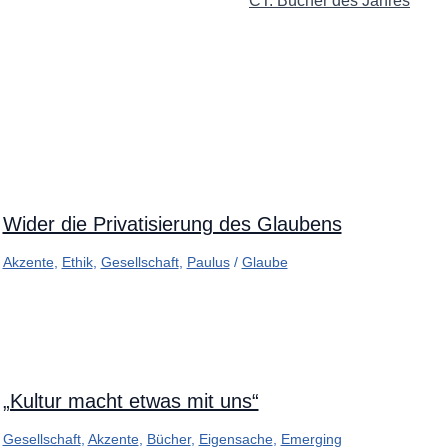
CT: Bücher des Jahres
Wider die Privatisierung des Glaubens
Akzente
,
Ethik
,
Gesellschaft
,
Paulus
/
Glaube
„Kultur macht etwas mit uns“
Gesellschaft
,
Akzente
,
Bücher
,
Eigensache
,
Emerging