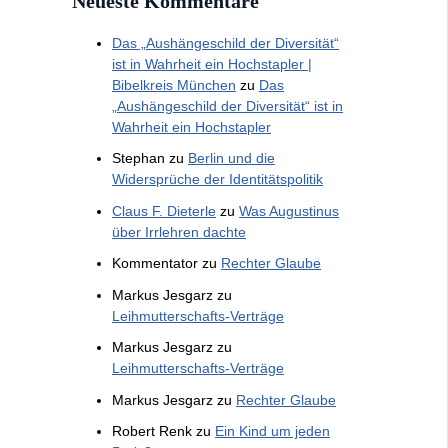
Neueste Kommentare
Das „Aushängeschild der Diversität“
ist in Wahrheit ein Hochstapler |
Bibelkreis München
zu
Das
„Aushängeschild der Diversität“ ist in
Wahrheit ein Hochstapler
Stephan
zu
Berlin und die
Widersprüche der Identitätspolitik
Claus F. Dieterle
zu
Was Augustinus
über Irrlehren dachte
Kommentator
zu
Rechter Glaube
Markus Jesgarz
zu
Leihmutterschafts-Verträge
Markus Jesgarz
zu
Leihmutterschafts-Verträge
Markus Jesgarz
zu
Rechter Glaube
Robert Renk
zu
Ein Kind um jeden