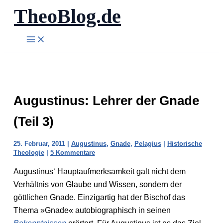
TheoBlog.de
Zum
Inhalt
springen
Augustinus: Lehrer der Gnade
(Teil 3)
25. Februar, 2011
|
Augustinus
,
Gnade
,
Pelagius
|
Historische
Theologie
|
5 Kommentare
Augustinus‘ Hauptaufmerksamkeit galt nicht dem
Verhältnis von Glaube und Wissen, sondern der
göttlichen Gnade. Einzigartig hat der Bischof das
Thema »Gnade« autobiographisch in seinen