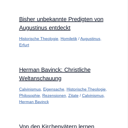
Bisher unbekannte Predigten von
Augustinus entdeckt
Historische Theologie
,
Homiletik
/
Augustinus
,
Erfurt
Herman Bavinck: Christliche
Weltanschauung
Calvinismus
,
Eigensache
,
Historische Theologie
,
Philosophie
,
Rezensionen
,
Zitate
/
Calvinismus
,
Herman Bavinck
Von den Kirchenvätern lernen