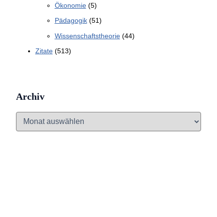
Ökonomie
(5)
Pädagogik
(51)
Wissenschaftstheorie
(44)
Zitate
(513)
Archiv
A
r
c
h
i
v