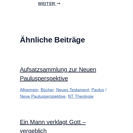
WEITER
Ähnliche Beiträge
Aufsatzsammlung zur Neuen
Paulusperspektive
Allgemein
,
Bücher
,
Neues Testament
,
Paulus
/
Neue Paulusperspektive
,
NT Theologie
Ein Mann verklagt Gott –
vergeblich