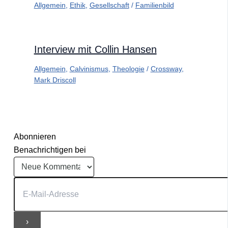
Allgemein
,
Ethik
,
Gesellschaft
/
Familienbild
Interview mit Collin Hansen
Allgemein
,
Calvinismus
,
Theologie
/
Crossway
,
Mark Driscoll
Abonnieren
Benachrichtigen bei