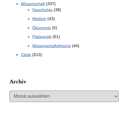
Wissenschaft
(337)
Geschichte
(38)
Medizin
(43)
Ökonomie
(5)
Pädagogik
(51)
Wissenschaftstheorie
(44)
Zitate
(513)
Archiv
A
r
c
h
i
v