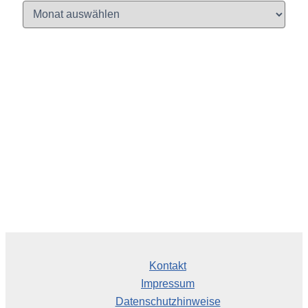
A
r
c
h
i
v
Kontakt
Impressum
Datenschutzhinweise