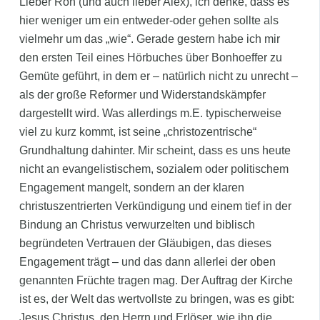
Lieber Ron (und auch lieber Alex), ich denke, dass es
hier weniger um ein entweder-oder gehen sollte als
vielmehr um das „wie“. Gerade gestern habe ich mir
den ersten Teil eines Hörbuches über Bonhoeffer zu
Gemüte geführt, in dem er – natürlich nicht zu unrecht –
als der große Reformer und Widerstandskämpfer
dargestellt wird. Was allerdings m.E. typischerweise
viel zu kurz kommt, ist seine „christozentrische“
Grundhaltung dahinter. Mir scheint, dass es uns heute
nicht an evangelistischem, sozialem oder politischem
Engagement mangelt, sondern an der klaren
christuszentrierten Verkündigung und einem tief in der
Bindung an Christus verwurzelten und biblisch
begründeten Vertrauen der Gläubigen, das dieses
Engagement trägt – und das dann allerlei der oben
genannten Früchte tragen mag. Der Auftrag der Kirche
ist es, der Welt das wertvollste zu bringen, was es gibt:
Jesus Christus, den Herrn und Erlöser, wie ihn die