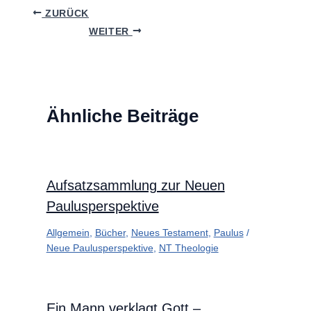
ZURÜCK
WEITER
Ähnliche Beiträge
Aufsatzsammlung zur Neuen
Paulusperspektive
Allgemein
,
Bücher
,
Neues Testament
,
Paulus
/
Neue Paulusperspektive
,
NT Theologie
Ein Mann verklagt Gott –