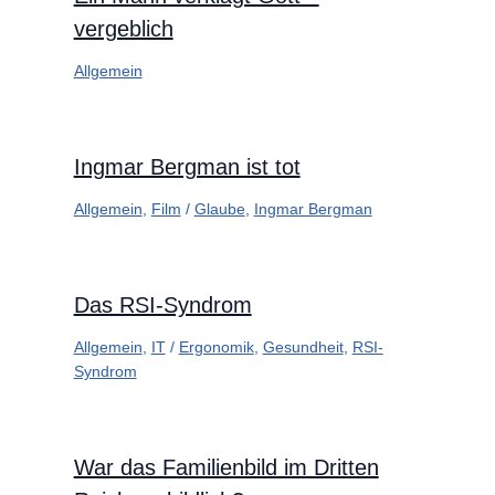
vergeblich
Allgemein
Ingmar Bergman ist tot
Allgemein
,
Film
/
Glaube
,
Ingmar Bergman
Das RSI-Syndrom
Allgemein
,
IT
/
Ergonomik
,
Gesundheit
,
RSI-
Syndrom
War das Familienbild im Dritten