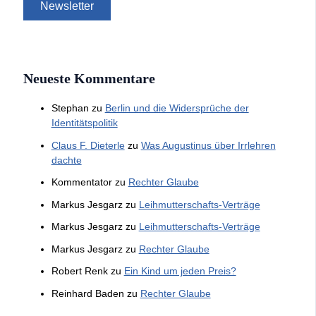
Neueste Kommentare
Stephan
zu
Berlin und die Widersprüche der
Identitätspolitik
Claus F. Dieterle
zu
Was Augustinus über Irrlehren
dachte
Kommentator
zu
Rechter Glaube
Markus Jesgarz
zu
Leihmutterschafts-Verträge
Markus Jesgarz
zu
Leihmutterschafts-Verträge
Markus Jesgarz
zu
Rechter Glaube
Robert Renk
zu
Ein Kind um jeden Preis?
Reinhard Baden
zu
Rechter Glaube