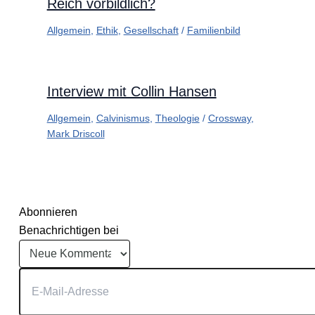
Reich vorbildlich?
Allgemein
,
Ethik
,
Gesellschaft
/
Familienbild
Interview mit Collin Hansen
Allgemein
,
Calvinismus
,
Theologie
/
Crossway
,
Mark Driscoll
Abonnieren
Benachrichtigen bei