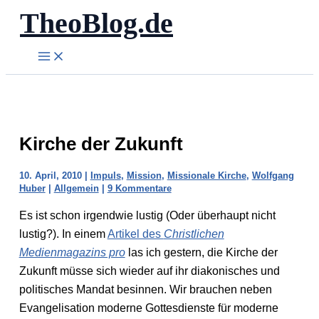
TheoBlog.de
Zum
Inhalt
springen
Kirche der Zukunft
10. April, 2010
|
Impuls
,
Mission
,
Missionale Kirche
,
Wolfgang
Huber
|
Allgemein
|
9 Kommentare
Es ist schon irgendwie lustig (Oder überhaupt nicht
lustig?). In einem
Artikel des
Christlichen
Medienmagazins pro
las ich gestern, die Kirche der
Zukunft müsse sich wieder auf ihr diakonisches und
politisches Mandat besinnen. Wir brauchen neben
Evangelisation moderne Gottesdienste für moderne