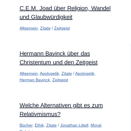
C.E.M. Joad über Religion, Wandel
und Glaubwürdigkeit
Allgemein
,
Zitate
/
Zeitgeist
Hermann Bavinck über das
Christentum und den Zeitgeist
Allgemein
,
Apologetik
,
Zitate
/
Apologetik
,
Herman Bavinck
,
Zeitgeist
Welche Alternativen gibt es zum
Relativmismus?
Bücher
,
Ethik
,
Zitate
/
Jonathan Littell
,
Moral
,