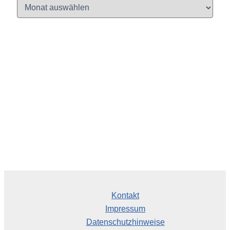
A
r
c
h
i
v
Kontakt
Impressum
Datenschutzhinweise