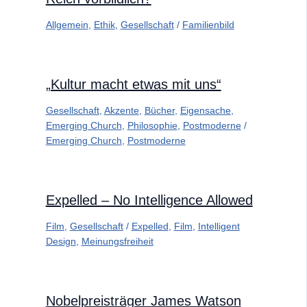
Allgemein
,
Ethik
,
Gesellschaft
/
Familienbild
„Kultur macht etwas mit uns“
Gesellschaft
,
Akzente
,
Bücher
,
Eigensache
,
Emerging Church
,
Philosophie
,
Postmoderne
/
Emerging Church
,
Postmoderne
Expelled – No Intelligence Allowed
Film
,
Gesellschaft
/
Expelled
,
Film
,
Intelligent
Design
,
Meinungsfreiheit
Nobelpreisträger James Watson