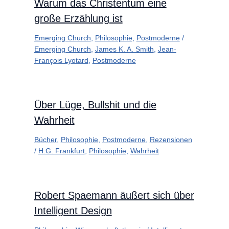
Warum das Christentum eine
große Erzählung ist
Emerging Church
,
Philosophie
,
Postmoderne
/
Emerging Church
,
James K. A. Smith
,
Jean-
François Lyotard
,
Postmoderne
Über Lüge, Bullshit und die
Wahrheit
Bücher
,
Philosophie
,
Postmoderne
,
Rezensionen
/
H.G. Frankfurt
,
Philosophie
,
Wahrheit
Robert Spaemann äußert sich über
Intelligent Design