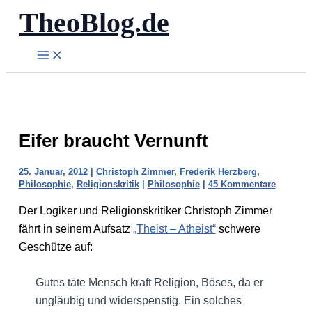
TheoBlog.de
Zum
Inhalt
springen
Eifer braucht Vernunft
25. Januar, 2012
|
Christoph Zimmer
,
Frederik Herzberg
,
Philosophie
,
Religionskritik
|
Philosophie
|
45 Kommentare
Der Logiker und Religionskritiker Christoph Zimmer
fährt in seinem Aufsatz
„Theist – Atheist“
schwere
Geschütze auf:
Gutes täte Mensch kraft Religion, Böses, da er
ungläubig und widerspenstig. Ein solches