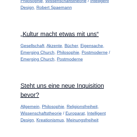
Philosophie
,
Wissenschaftstheorie
/
Intelligent
Design
,
Robert Spaemann
„Kultur macht etwas mit uns“
Gesellschaft
,
Akzente
,
Bücher
,
Eigensache
,
Emerging Church
,
Philosophie
,
Postmoderne
/
Emerging Church
,
Postmoderne
Steht uns eine neue Inquisition
bevor?
Allgemein
,
Philosophie
,
Religionsfreiheit
,
Wissenschaftstheorie
/
Europarat
,
Intelligent
Design
,
Kreationismus
,
Meinungsfreiheit