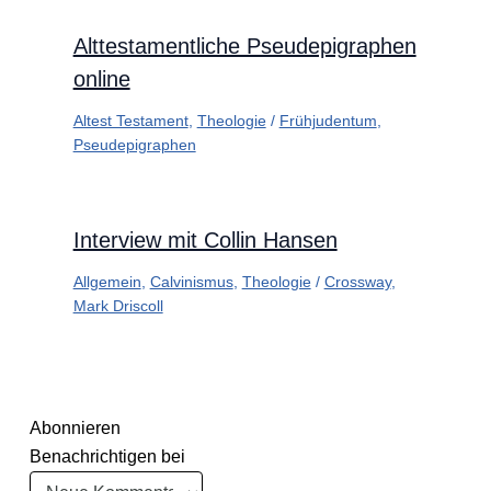
Alttestamentliche Pseudepigraphen
online
Altest Testament
,
Theologie
/
Frühjudentum
,
Pseudepigraphen
Interview mit Collin Hansen
Allgemein
,
Calvinismus
,
Theologie
/
Crossway
,
Mark Driscoll
Abonnieren
Benachrichtigen bei