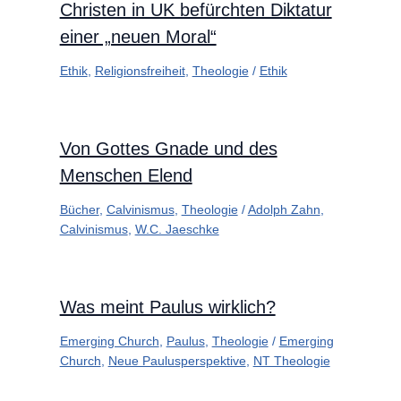
Christen in UK befürchten Diktatur
einer „neuen Moral“
Ethik
,
Religionsfreiheit
,
Theologie
/
Ethik
Von Gottes Gnade und des
Menschen Elend
Bücher
,
Calvinismus
,
Theologie
/
Adolph Zahn
,
Calvinismus
,
W.C. Jaeschke
Was meint Paulus wirklich?
Emerging Church
,
Paulus
,
Theologie
/
Emerging
Church
,
Neue Paulusperspektive
,
NT Theologie