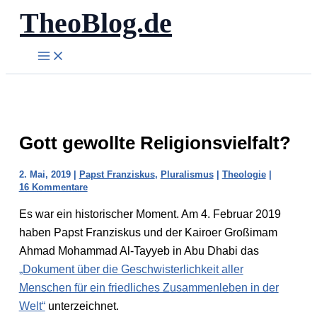
TheoBlog.de
Zum
Inhalt
springen
Gott gewollte Religionsvielfalt?
2. Mai, 2019
|
Papst Franziskus
,
Pluralismus
|
Theologie
|
16 Kommentare
Es war ein historischer Moment. Am 4. Februar 2019
haben Papst Franziskus und der Kairoer Großimam
Ahmad Mohammad Al-Tayyeb in Abu Dhabi das
„Dokument über die Geschwisterlichkeit aller
Menschen für ein friedliches Zusammenleben in der
Welt“
unterzeichnet.