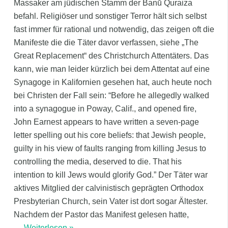
Massaker am jüdischen Stamm der Banū Quraiza
befahl. Religiöser und sonstiger Terror hält sich selbst
fast immer für rational und notwendig, das zeigen oft die
Manifeste die die Täter davor verfassen, siehe „The
Great Replacement“ des Christchurch Attentäters. Das
kann, wie man leider kürzlich bei dem Attentat auf eine
Synagoge in Kalifornien gesehen hat, auch heute noch
bei Christen der Fall sein: “Before he allegedly walked
into a synagogue in Poway, Calif., and opened fire,
John Earnest appears to have written a seven-page
letter spelling out his core beliefs: that Jewish people,
guilty in his view of faults ranging from killing Jesus to
controlling the media, deserved to die. That his
intention to kill Jews would glorify God.” Der Täter war
aktives Mitglied der calvinistisch geprägten Orthodox
Presbyterian Church, sein Vater ist dort sogar Ältester.
Nachdem der Pastor das Manifest gelesen hatte,
…
Weiterlesen »