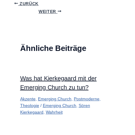
ZURÜCK
WEITER
Ähnliche Beiträge
Was hat Kierkegaard mit der
Emerging Church zu tun?
Akzente
,
Emerging Church
,
Postmoderne
,
Theologie
/
Emerging Church
,
Sören
Kierkegaard
,
Wahrheit