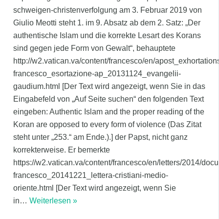
schweigen-christenverfolgung am 3. Februar 2019 von
Giulio Meotti steht 1. im 9. Absatz ab dem 2. Satz: „Der
authentische Islam und die korrekte Lesart des Korans
sind gegen jede Form von Gewalt“, behauptete
http://w2.vatican.va/content/francesco/en/apost_exhortatio
francesco_esortazione-ap_20131124_evangelii-
gaudium.html [Der Text wird angezeigt, wenn Sie in das
Eingabefeld von „Auf Seite suchen“ den folgenden Text
eingeben: Authentic Islam and the proper reading of the
Koran are opposed to every form of violence (Das Zitat
steht unter „253.“ am Ende.).] der Papst, nicht ganz
korrekterweise. Er bemerkte
https://w2.vatican.va/content/francesco/en/letters/2014/do
francesco_20141221_lettera-cristiani-medio-
oriente.html [Der Text wird angezeigt, wenn Sie
in
…
Weiterlesen »