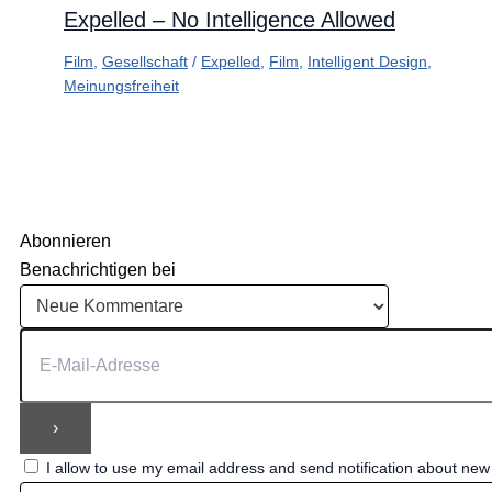
Expelled – No Intelligence Allowed
Film
,
Gesellschaft
/
Expelled
,
Film
,
Intelligent Design
,
Meinungsfreiheit
Abonnieren
Benachrichtigen bei
I allow to use my email address and send notification about ne