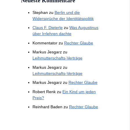
Neueste Kommentare
Stephan
zu
Berlin und die
Widersprüche der Identitätspolitik
Claus F. Dieterle
zu
Was Augustinus
über Irrlehren dachte
Kommentator
zu
Rechter Glaube
Markus Jesgarz
zu
Leihmutterschafts-Verträge
Markus Jesgarz
zu
Leihmutterschafts-Verträge
Markus Jesgarz
zu
Rechter Glaube
Robert Renk
zu
Ein Kind um jeden
Preis?
Reinhard Baden
zu
Rechter Glaube