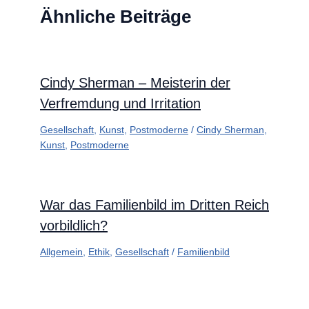
Ähnliche Beiträge
Cindy Sherman – Meisterin der
Verfremdung und Irritation
Gesellschaft
,
Kunst
,
Postmoderne
/
Cindy Sherman
,
Kunst
,
Postmoderne
War das Familienbild im Dritten Reich
vorbildlich?
Allgemein
,
Ethik
,
Gesellschaft
/
Familienbild