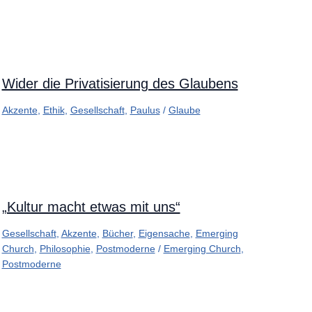
Wider die Privatisierung des Glaubens
Akzente
,
Ethik
,
Gesellschaft
,
Paulus
/
Glaube
„Kultur macht etwas mit uns“
Gesellschaft
,
Akzente
,
Bücher
,
Eigensache
,
Emerging
Church
,
Philosophie
,
Postmoderne
/
Emerging Church
,
Postmoderne