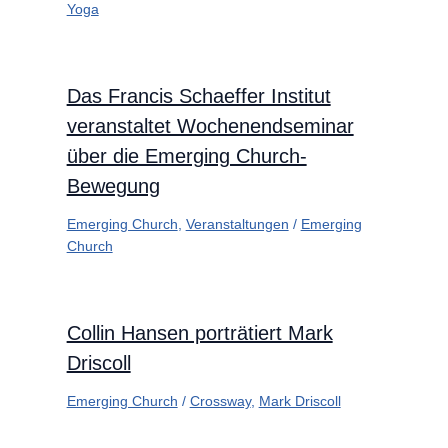
Yoga
Das Francis Schaeffer Institut
veranstaltet Wochenendseminar
über die Emerging Church-
Bewegung
Emerging Church
,
Veranstaltungen
/
Emerging
Church
Collin Hansen porträtiert Mark
Driscoll
Emerging Church
/
Crossway
,
Mark Driscoll