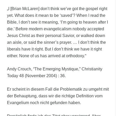
„I [Brian McLaren] don’t think we’ve got the gospel right
yet. What does it mean to be ‘saved’? When I read the
Bible, I don’t see it meaning, ‘I’m going to heaven after I
die.’ Before modern evangelicalism nobody accepted
Jesus Christ as their personal Savior, or walked down
an aisle, or said the sinner’s prayer. … I don’t think the
liberals have it right. But I don’t think we have it right
either. None of us has arrived at orthodoxy.“
Andy Crouch, “The Emerging Mystique,” Christianity
Today 48 (November 2004) : 36.
Er scheint in diesem Fall die Problematik zu umgeht mit
der Behauptung, dass wir die richtige Definition vom
Evangelium noch nicht gefunden haben.