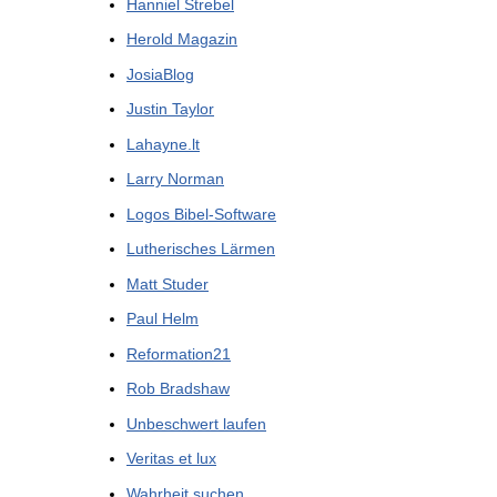
Hanniel Strebel
Herold Magazin
JosiaBlog
Justin Taylor
Lahayne.lt
Larry Norman
Logos Bibel-Software
Lutherisches Lärmen
Matt Studer
Paul Helm
Reformation21
Rob Bradshaw
Unbeschwert laufen
Veritas et lux
Wahrheit suchen