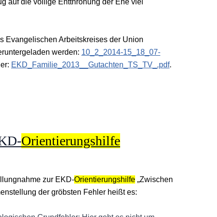
auf die völlige Entthronung der Ehe viel
 Evangelischen Arbeitskreises der Union
heruntergeladen werden:
10_2_2014-15_18_07-
ier:
EKD_Familie_2013__Gutachten_TS_TV_.pdf
.
EKD-
Orientierungshilfe
tellungnahme zur EKD-
Orientierungshilfe
„Zwischen
nstellung der gröbsten Fehler heißt es: