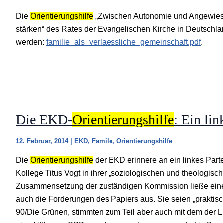
Die
Orientierungshilfe
„Zwischen Autonomie und Angewiesen
stärken“ des Rates der Evangelischen Kirche in Deutschl
werden:
familie_als_verlaessliche_gemeinschaft.pdf
.
Die EKD-
Orientierungshilfe
: Ein li
12. Februar, 2014
|
EKD
,
Famile
,
Orientierungshilfe
Die
Orientierungshilfe
der EKD erinnere an ein linkes Par
Kollege Titus Vogt in ihrer „soziologischen und theologisc
Zusammensetzung der zuständigen Kommission ließe eine 
auch die Forderungen des Papiers aus. Sie seien „praktis
90/Die Grünen, stimmten zum Teil aber auch mit dem der Li