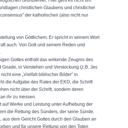
ogischen Grundfehler: Hier geht es nicht um
ndlagen christlichen Glaubens und christlicher
consensus“ der katholischen (also nicht nur
rstellung von Göttlichem. Er spricht in seinem Wort
d straft auch. Von Gott und seinem Reden und
.
inigen Gottes enthält das wirkende Zeugnis des
nd Gnade, in Verstehen und Verstockung (z.B. Jes
nicht eine „Vielfalt biblischer Bilder“ in
icht die Aufgabe des Rates der EKD, die Schrift
ehen nicht über der Schrift, sondern deren
 an ihr zu messen.
icht auf Werke und Leistung unter Aufhebung der
ern die Rettung des Sünders, der seine Sünde,
, aus dem Gericht Gottes durch den Glauben an
torben und für unsere Rettung von den Toten