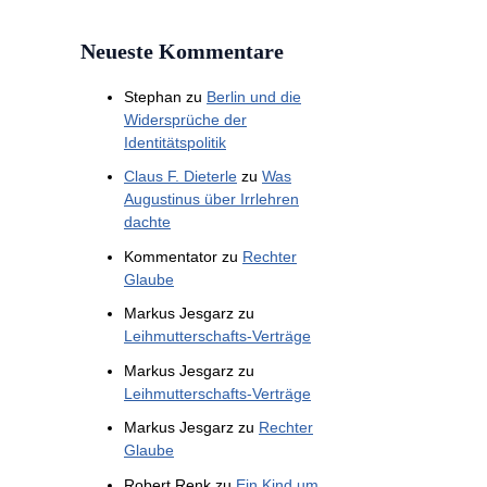
Neueste Kommentare
Stephan
zu
Berlin und die
Widersprüche der
Identitätspolitik
Claus F. Dieterle
zu
Was
Augustinus über Irrlehren
dachte
Kommentator
zu
Rechter
Glaube
Markus Jesgarz
zu
Leihmutterschafts-Verträge
Markus Jesgarz
zu
Leihmutterschafts-Verträge
Markus Jesgarz
zu
Rechter
Glaube
Robert Renk
zu
Ein Kind um