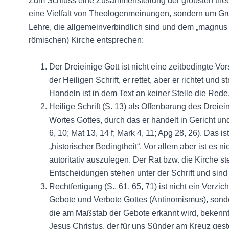
Zum Schluss eine Zusammenstellung der gröbsten theol
eine Vielfalt von Theologenmeinungen, sondern um Gru
Lehre, die allgemeinverbindlich sind und dem „magnus 
römischen) Kirche entsprechen:
Der Dreieinige Gott ist nicht eine zeitbedingte Vo
der Heiligen Schrift, er rettet, aber er richtet un
Handeln ist in dem Text an keiner Stelle die Rede
Heilige Schrift (S. 13) als Offenbarung des Dreie
Wortes Gottes, durch das er handelt in Gericht u
6, 10; Mat 13, 14 f; Mark 4, 11; Apg 28, 26). Das ist 
„historischer Bedingtheit“. Vor allem aber ist es n
autoritativ auszulegen. Der Rat bzw. die Kirche st
Entscheidungen stehen unter der Schrift und sind
Rechtfertigung (S.. 61, 65, 71) ist nicht ein Verz
Gebote und Verbote Gottes (Antinomismus), sond
die am Maßstab der Gebote erkannt wird, bekennt
Jesus Christus, der für uns Sünder am Kreuz ges