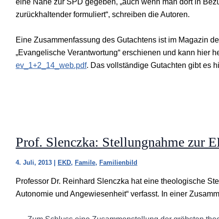
eine Nähe zur SPD gegeben, „auch wenn man dort in Bezug 
zurückhaltender formuliert“, schreiben die Autoren.
Eine Zusammenfassung des Gutachtens ist im Magazin des
„Evangelische Verantwortung“ erschienen und kann hier 
ev_1+2_14_web.pdf
. Das vollständige Gutachten gibt es h
Prof. Slenczka: Stellungnahme zur 
4. Juli, 2013
|
EKD
,
Famile
,
Familienbild
Professor Dr. Reinhard Slenczka hat eine theologische S
Autonomie und Angewiesenheit“ verfasst. In einer Zusamme