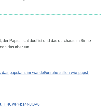
der Papst nicht doof ist und das durchaus im Sinne
 man das aber tun.
s-das-papstamt-im-wandel/unruhe-stiften-wie-papst-
_apa_i_4CwPFb14NJQV6