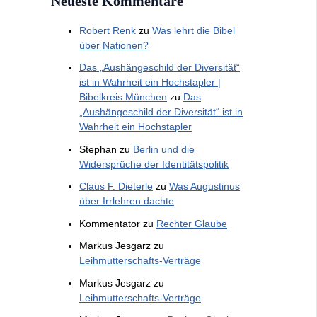
Neueste Kommentare
Robert Renk
zu
Was lehrt die Bibel
über Nationen?
Das „Aushängeschild der Diversität“
ist in Wahrheit ein Hochstapler |
Bibelkreis München
zu
Das
„Aushängeschild der Diversität“ ist in
Wahrheit ein Hochstapler
Stephan
zu
Berlin und die
Widersprüche der Identitätspolitik
Claus F. Dieterle
zu
Was Augustinus
über Irrlehren dachte
Kommentator
zu
Rechter Glaube
Markus Jesgarz
zu
Leihmutterschafts-Verträge
Markus Jesgarz
zu
Leihmutterschafts-Verträge